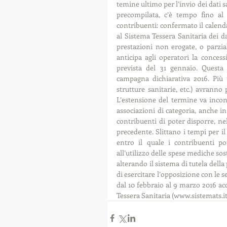
temine ultimo per l’invio dei dati s
precompilata, c’è tempo fino al 
contribuenti: confermato il calendar
al Sistema Tessera Sanitaria dei dat
prestazioni non erogate, o parzial
anticipa agli operatori la concess
prevista del 31 gennaio. Quest
campagna dichiarativa 2016. Più t
strutture sanitarie, etc.) avranno 
L’estensione del termine va incont
associazioni di categoria, anche i
contribuenti di poter disporre, ne
precedente. Slittano i tempi per il
entro il quale i contribuenti po
all’utilizzo delle spese mediche so
alterando il sistema di tutela della 
di esercitare l’opposizione con le s
dal 10 febbraio al 9 marzo 2016 ac
Tessera Sanitaria (www.sistemats.i