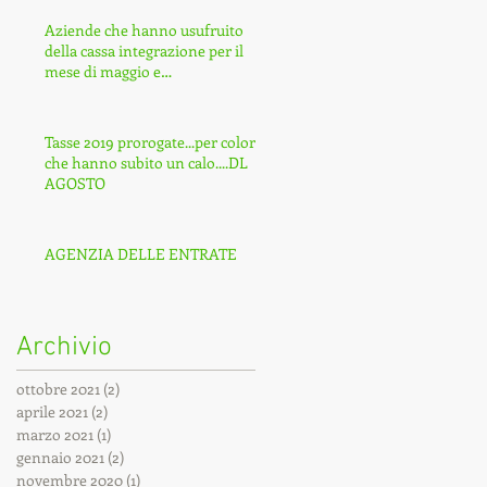
Aziende che hanno usufruito
della cassa integrazione per il
mese di maggio e
giugno...COVID-19
Tasse 2019 prorogate...per coloro
che hanno subito un calo....DL
AGOSTO
AGENZIA DELLE ENTRATE
Archivio
ottobre 2021
(2)
2 post
aprile 2021
(2)
2 post
marzo 2021
(1)
1 post
gennaio 2021
(2)
2 post
novembre 2020
(1)
1 post