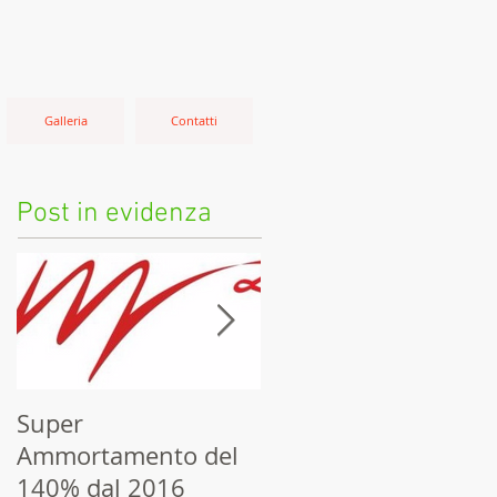
Galleria
Contatti
Post in evidenza
Super
Dichiarazione
Ammortamento del
precompilata, c’è
140% dal 2016
tempo fino al 9