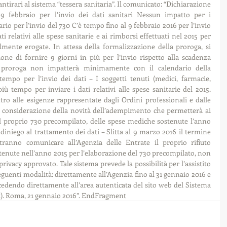
antirari al sistema “tessera sanitaria”. Il comunicato: “Dichiarazione 
9 febbraio per l’invio dei dati sanitari Nessun impatto per i 
io per l’invio del 730 C’è tempo fino al 9 febbraio 2016 per l’invio 
i relativi alle spese sanitarie e ai rimborsi effettuati nel 2015 per 
mente erogate. In attesa della formalizzazione della proroga, si 
ione di fornire 9 giorni in più per l’invio rispetto alla scadenza 
a proroga non impatterà minimamente con il calendario della 
empo per l’invio dei dati – I soggetti tenuti (medici, farmacie, 
più tempo per inviare i dati relativi alle spese sanitarie del 2015. 
ro alle esigenze rappresentate dagli Ordini professionali e dalle 
n considerazione della novità dell’adempimento che permetterà ai 
l proprio 730 precompilato, delle spese mediche sostenute l’anno 
 diniego al trattamento dei dati – Slitta al 9 marzo 2016 il termine 
tranno comunicare all’Agenzia delle Entrate il proprio rifiuto 
stenute nell’anno 2015 per l’elaborazione del 730 precompilato, non 
privacy approvato. Tale sistema prevede la possibilità per l’assistito 
eguenti modalità: direttamente all’Agenzia fino al 31 gennaio 2016 e 
cedendo direttamente all’area autenticata del sito web del Sistema 
t). Roma, 21 gennaio 2016”. EndFragment