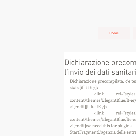
Home
Dichiarazione precomp
l’invio dei dati sanitar
Dichiarazione precompilata, c’è temp
stats [if lt IE 7]>
  <link rel="stylesheet" href="http://www.studiocommercialemarconi.com/wp-
content/themes/ElegantBlue/lt-ie7.
<![endif][if lte IE 7]>
  <link rel="stylesheet" href="http://www.studiocommercialemarconi.com/wp-
content/themes/ElegantBlue/lte-ie7
<![endif]we need this for plugins 
StartFragmentL’agenzia delle entra