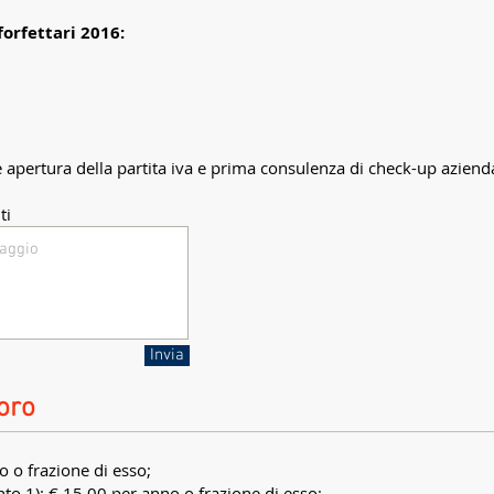
forfettari 2016:
apertura della partita iva e prima consulenza di check-up aziend
ti
Invia
oro
o o frazione di esso;
punto 1): € 15,00 per anno o frazione di esso;