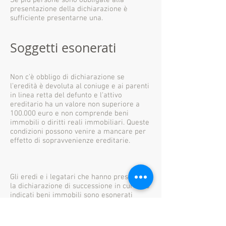
Se più persone sono obbligate alla
presentazione della dichiarazione è
sufficiente presentarne una.
Soggetti esonerati
Non c'è obbligo di dichiarazione se
l'eredità è devoluta al coniuge e ai parenti
in linea retta del defunto e l'attivo
ereditario ha un valore non superiore a
100.000 euro e non comprende beni
immobili o diritti reali immobiliari. Queste
condizioni possono venire a mancare per
effetto di sopravvenienze ereditarie.
Gli eredi e i legatari che hanno presentato
la dichiarazione di successione in cui sono
indicati beni immobili sono esonerati
dall’obbligo della dichiarazione ai fini
dell’imposta municipale propria (Imu).
Spetta, infatti, agli uffici dell’Agenzia delle