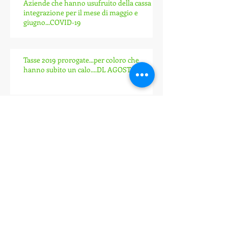
Aziende che hanno usufruito della cassa
integrazione per il mese di maggio e
giugno...COVID-19
Tasse 2019 prorogate...per coloro che
hanno subito un calo....DL AGOSTO
AGENZIA DELLE ENTRATE
Archivio
ottobre 2021
(2)
2 post
aprile 2021
(2)
2 post
marzo 2021
(1)
1 post
gennaio 2021
(2)
2 post