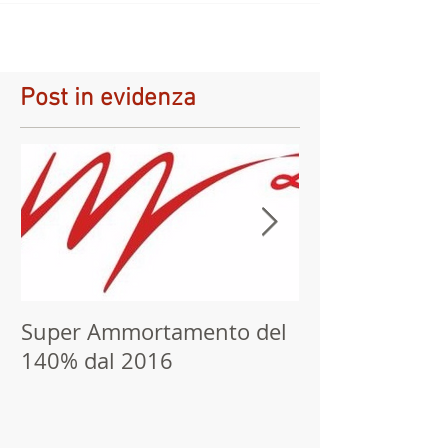
Post in evidenza
Super Ammortamento del
Dichiarazione
140% dal 2016
precompilata,
fino al 9 febbr
dei dati sanita