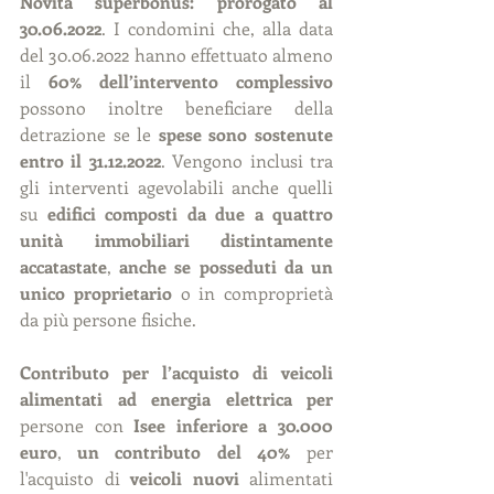
Novità superbonus: prorogato al 
30.06.2022
. I condomini che, alla data 
del 30.06.2022 hanno effettuato almeno 
il 
60% dell’intervento complessivo
possono inoltre beneficiare della 
detrazione se le 
spese sono sostenute 
entro il 31.12.2022
. Vengono inclusi tra 
gli interventi agevolabili anche quelli 
su 
edifici composti da due a quattro 
unità immobiliari distintamente 
accatastate
, 
anche se posseduti da un 
unico proprietario
 o in comproprietà 
da più persone fisiche.
Contributo per l’acquisto di veicoli 
alimentati ad energia elettrica per
persone con 
Isee inferiore a 30.000 
euro
, 
un contributo del 40% 
per 
l'acquisto di 
veicoli nuovi
 alimentati 