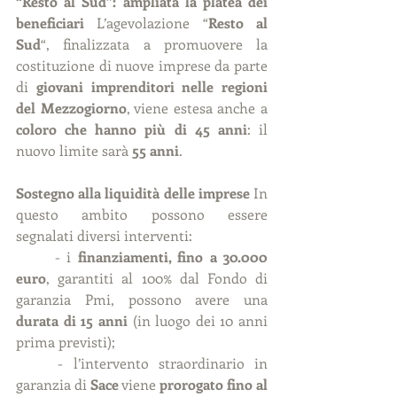
“Resto al Sud”: ampliata la platea dei 
beneficiari 
L’agevolazione “
Resto al 
Sud
“, finalizzata a promuovere la 
costituzione di nuove imprese da parte 
di 
giovani imprenditori nelle regioni 
del Mezzogiorno
, viene estesa anche a 
coloro che hanno più di 45 anni
: il 
nuovo limite sarà 
55 anni
.
Sostegno alla liquidità delle imprese 
In 
questo ambito possono essere 
segnalati diversi interventi:
	- i 
finanziamenti, fino a 30.000 
euro
, garantiti al 100% dal Fondo di 
garanzia Pmi, possono avere una 
durata di 15 anni
 (in luogo dei 10 anni 
prima previsti);
	- l’intervento straordinario in 
garanzia di 
Sace
 viene 
prorogato fino al 