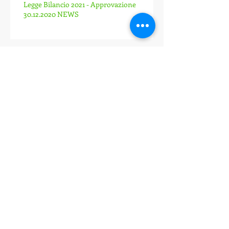
Legge Bilancio 2021 - Approvazione
30.12.2020 NEWS
Aziende che hanno usufruito della cassa
integrazione per il mese di maggio e
giugno...COVID-19
Tasse 2019 prorogate...per coloro che
hanno subito un calo....DL AGOSTO
AGENZIA DELLE ENTRATE
Archivio