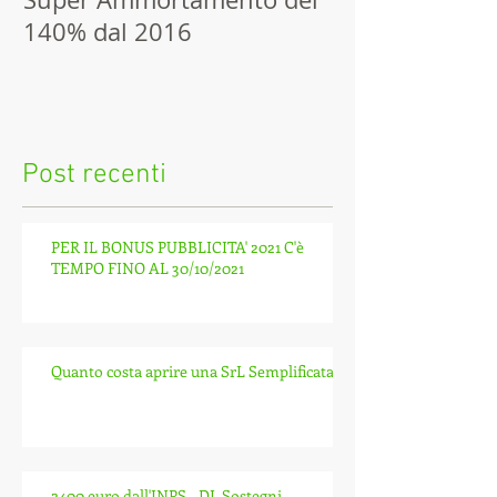
140% dal 2016
precompilata,
fino al 9 febbr
dei dati sanita
Post recenti
PER IL BONUS PUBBLICITA' 2021 C'è
TEMPO FINO AL 30/10/2021
Quanto costa aprire una SrL Semplificata?
2400 euro dall'INPS - DL Sostegni