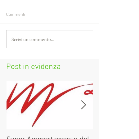
Commenti
Scrivi un commento...
Post in evidenza
Super Ammortamento del
Dichiarazione